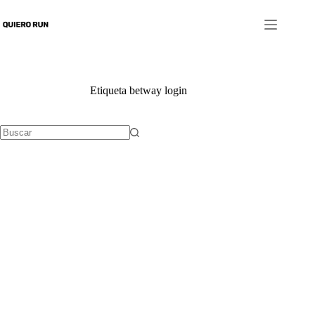
Saltar
al
contenido
Etiqueta
betway login
No
results