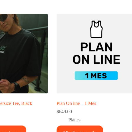
rsize Tee, Black
Plan On line – 1 Mes
$
649.00
Planes