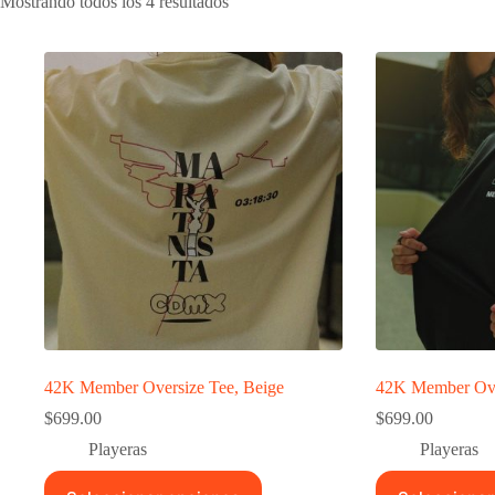
Mostrando todos los 4 resultados
42K Member Oversize Tee, Beige
42K Member Ove
$
699.00
$
699.00
Playeras
Playeras
Este
Este